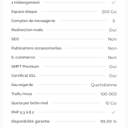
✅
1 Hébergement
200 Go
Espace disque
5
Comptes de messagerie
Oui
Redirection mails
Non
SEO
Non
Publications occasionnelles
Non
E-commerce
Oui
SMPT Premium
Oui
Certificat SSL
Quotidienne
Sauvegarde
100 000
Trafic/mois
10 Go
Quota par boîte mail
✅
PHP 5.3 à 8.2
99,99 %
Disponibilité garantie