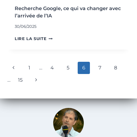
Recherche Google, ce qui va changer avec
l’arrivée de l’IA
30/06/2025
RECHERCHE
LIRE LA SUITE
GOOGLE,
CE
QUI
VA
Navigation
Page
1
…
4
5
6
7
8
CHANGER
de
AVEC
précédente
Page
…
15
L’ARRIVÉE
page
DE
suivante
L’IA