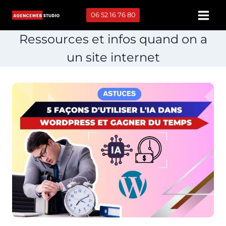
Aller
06 52 16 76 80
au
contenu
Ressources et infos quand on a
un site internet