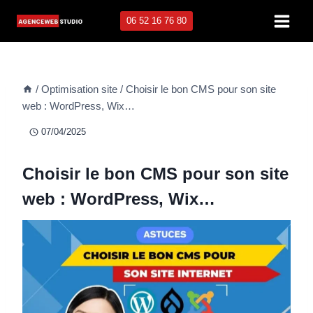
Aller
06 52 16 76 80
au
contenu
/
Optimisation site
/
Choisir le bon CMS pour son site
web : WordPress, Wix…
07/04/2025
Choisir le bon CMS pour son site
web : WordPress, Wix…