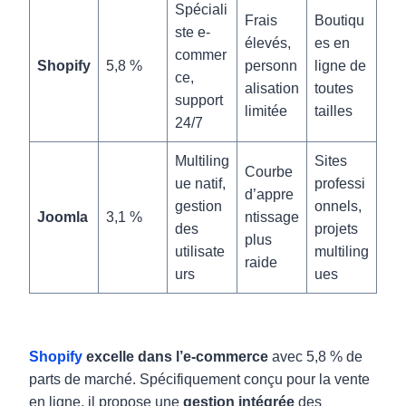
Spéciali
Frais
Boutiqu
ste e-
élevés,
es en
commer
Shopify
5,8 %
personn
ligne de
ce,
alisation
toutes
support
limitée
tailles
24/7
Multiling
Sites
Courbe
ue natif,
professi
d’appre
gestion
onnels,
Joomla
3,1 %
ntissage
des
projets
plus
utilisate
multiling
raide
urs
ues
Shopify
excelle dans l’e-commerce
avec 5,8 % de
parts de marché. Spécifiquement conçu pour la vente
en ligne, il propose une
gestion intégrée
des