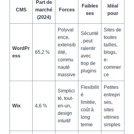
Part de
Faibles
Idéal
CMS
marché
Forces
ses
pour
(2024)
Polyval
Sites de
Sécurité
ence,
toutes
, peut
extensib
tailles,
WordPr
ralentir
65,2 %
ilité,
blogs,
ess
avec
commu
e-
trop de
nauté
commer
plugins
massive
ce
Flexibilit
Petites
Simplici
é
entrepri
té, tout-
limitée,
ses,
Wix
4,6 %
en-un,
coût à
sites
design
long
vitrines
intuitif
terme
simples